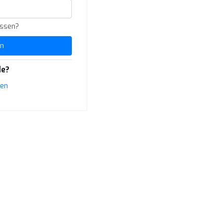
essen?
n
e?
ren