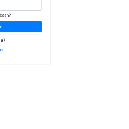
essen?
n
e?
ren