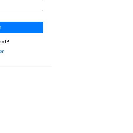
n
ant?
ren