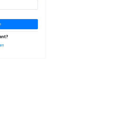
n
ant?
ren