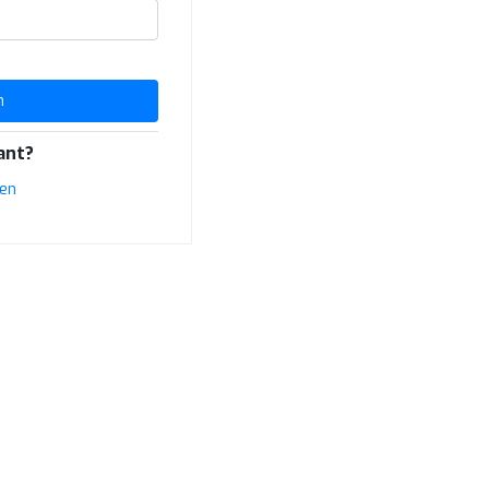
n
ant?
ren